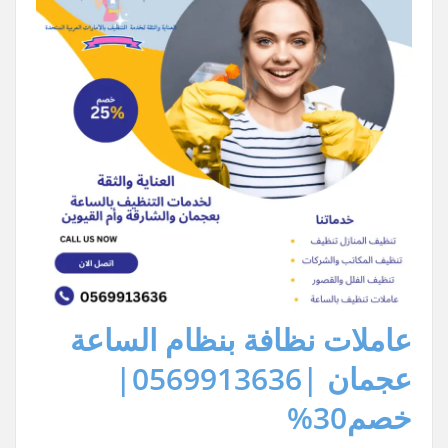
عاملات نظافة بنظام الساعة
عجمان |0569913636|
خصم30%