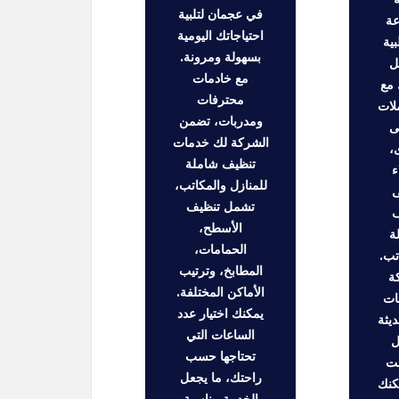
في عجمان لتلبية
عة
احتياجاتك اليومية
ية
بسهولة ومرونة.
ل
مع خادمات
 مع
محترفات
لات
ومدربات، تضمن
ى
الشركة لك خدمات
،
تنظيف شاملة
ء
للمنازل والمكاتب،
ى
تشمل تنظيف
ف
الأسطح،
ة
الحمامات،
تب.
المطابخ، وترتيب
ة
الأماكن المختلفة.
ات
يمكنك اختيار عدد
ديثة
الساعات التي
ل
تحتاجها حسب
قت
راحتك، ما يجعل
كنك