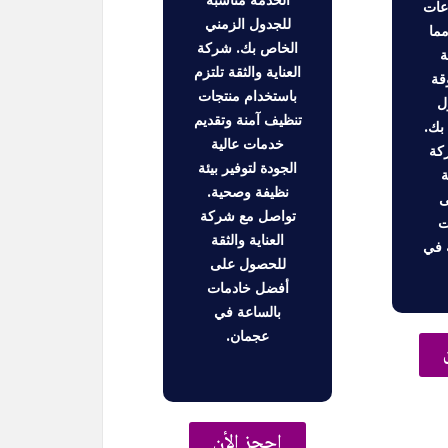
الخدمة مناسبة
عات
للجدول الزمني
مما
الخاص بك. شركة
ة
العناية والثقة تلتزم
قة
باستخدام منتجات
ل
تنظيف آمنة وتقديم
بك.
خدمات عالية
كة
الجودة لتوفير بيئة
ة
نظيفة وصحية.
ى
تواصل مع شركة
ت
العناية والثقة
 في
للحصول على
أفضل خادمات
بالساعة في
عجمان.
إحجز الأن