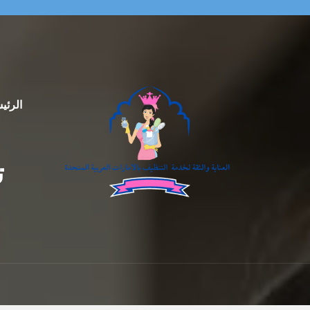
الرئي
ت