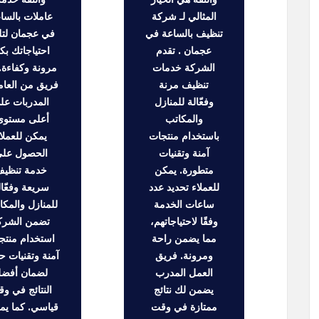
المثالي لـ شركة
عاملات بالسا
تنظيف بالساعة في
في عجمان لتلب
عجمان . تقدم
احتياجاتك بك
الشركة خدمات
مرونة وكفاءة.
تنظيف مرنة
فريق من العام
وفعّالة للمنازل
المدربات عل
والمكاتب
أعلى مستوى
باستخدام منتجات
يمكن للعملا
آمنة وتقنيات
الحصول عل
متطورة. يمكن
خدمة تنظي
للعملاء تحديد عدد
سريعة وفعّال
ساعات الخدمة
للمنازل والمكا
وفقًا لاحتياجاتهم،
تضمن الشرك
مما يضمن راحة
استخدام منتج
ومرونة. فريق
آمنة وتقنيات ح
العمل المدرب
لضمان أفض
يضمن لك نتائج
النتائج في و
ممتازة في وقت
قياسي. كما يم