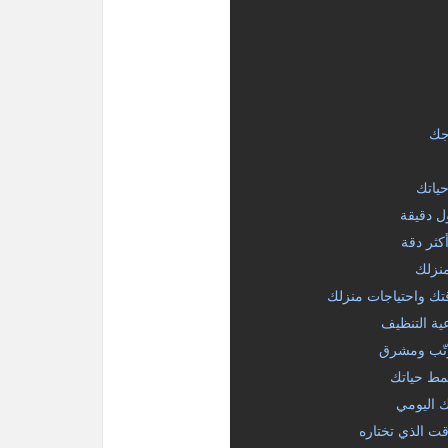
جك
ياتك
ل دقيقة
كثر دقة
منزلك
قتك واحتياجات منزلك
ية التنظيف
رتّب ومشرق
مط حياتك
 اليومي
ت الذي تختاره