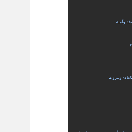
قة وآمنة
؟
كفاءة ومرونة