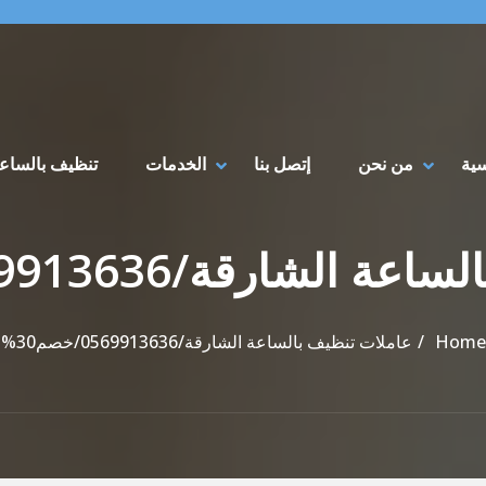
سية
من نحن
إتصل بنا
الخدمات
تنظيف بالساع
شارقة/0569913636/خصم30%
Home
عاملات تنظيف بالساعة الشارقة/0569913636/خصم30%