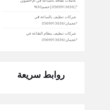
عاملات نظافة بالساعة في أم القيوين
|0569913636|خصم30%
شركات تنظيف بالساعة في
عجمان/0569913636
شركات تنظيف بنظام الساعة في
عجمان/0569913636
روابط سريعة