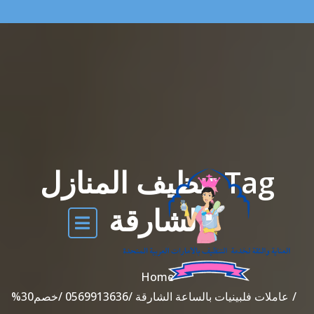
Tag تنظيف المنازل
الشارقة
Home
عاملات فلبينيات بالساعة الشارقة /0569913636 /خصم30%