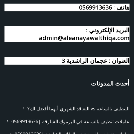
هاتف : 0569913636
البريد الإلكتروني :
admin@aleanayawalthiqa.com
العنوان : عجمان الراشدية 3
أحدث المدونات
التنظيف بالساعة vs التعاقد الشهري: أيهما أفضل لك؟
عاملات تنظيف بالساعة في اليرموك الشارقة |0569913636