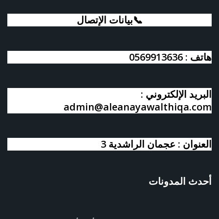
📞بيانات الإتصال
هاتف : 0569913636
البريد الإلكتروني :
admin@aleanayawalthiqa.com
العنوان : عجمان الراشدية 3
أحدث المدونات