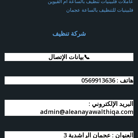
عاملات فلبينيات تنظيف بالساعة أم القيوين
فلبينيات للتنظيف بالساعة عجمان
شركة تنظيف
📞بيانات الإتصال
هاتف : 0569913636
البريد الإلكتروني :
admin@aleanayawalthiqa.com
العنوان : عجمان الراشدية 3