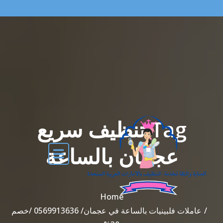
Tag تنظيف سريع
عجمان بالساعة
Home
عاملات فلبينيات بالساعة في عجمان/ 0569913636 /خصم