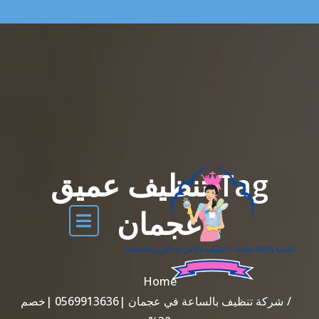
Tag تنظيف عميق
عجمان
Home
شركة تنظيف بالساعة في عجمان |0569913636 |خصم