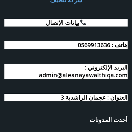
شركة تنظيف
بيانات الإتصال
هاتف : 0569913636
البريد الإلكتروني :
admin@aleanayawalthiqa.com
العنوان : عجمان الراشدية 3
أحدث المدونات