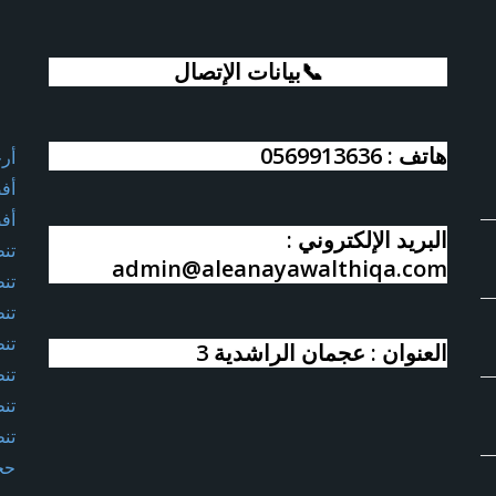
📞بيانات الإتصال
هاتف : 0569913636
أر
أف
أف
البريد الإلكتروني :
تن
admin@aleanayawalthiqa.com
تن
تن
تن
العنوان : عجمان الراشدية 3
تن
تن
تن
حج