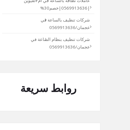
عاملات نظافة بالساعة في أم القيوين
|0569913636|خصم30%
شركات تنظيف بالساعة في
عجمان/0569913636
شركات تنظيف بنظام الساعة في
عجمان/0569913636
روابط سريعة