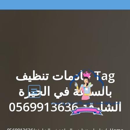
Tag خادمات تنظيف
بالساعة في الحيرة
الشارقة 0569913636