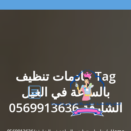
Tag خادمات تنظيف
بالساعة في الغيل
الشارقة 0569913636