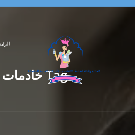
الرئي
Tag خادما