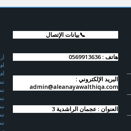
📞بيانات الإتصال
هاتف : 0569913636
أر
أف
أف
البريد الإلكتروني :
تن
admin@aleanayawalthiqa.com
تن
تن
تن
العنوان : عجمان الراشدية 3
تن
تن