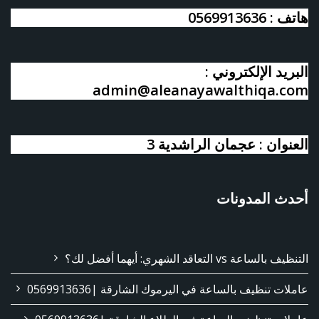
هاتف : 0569913636
البريد الإلكتروني :
admin@aleanayawalthiqa.com
العنوان : عجمان الراشدية 3
أحدث المدونات
التنظيف بالساعة vs التعاقد الشهري: أيهما أفضل لك؟
عاملات تنظيف بالساعة في اليرموك الشارقة |0569913636