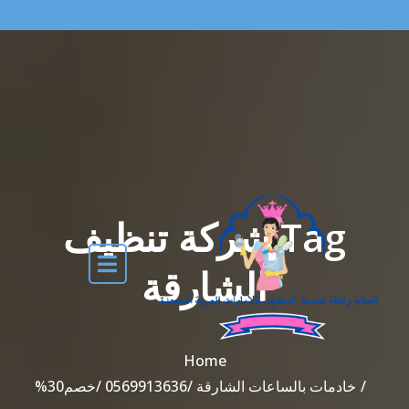
Tag شركة تنظيف
الشارقة
Home
خادمات بالساعات الشارقة /0569913636 /خصم30%