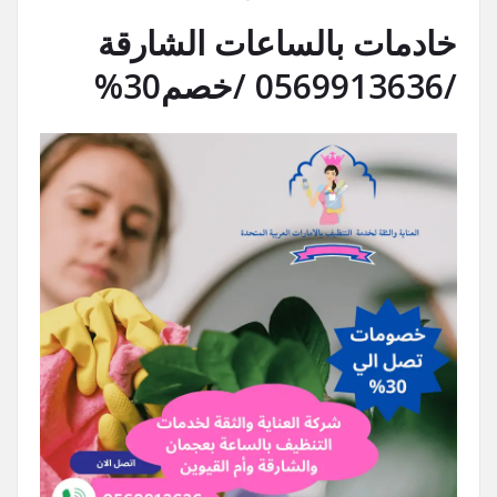
خادمات بالساعات الشارقة
/0569913636 /خصم30%