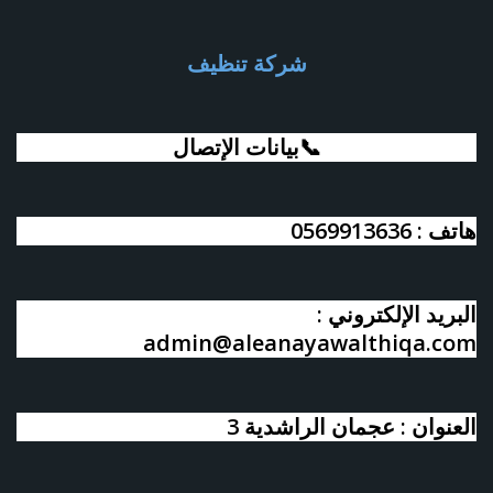
شركة تنظيف
📞بيانات الإتصال
هاتف : 0569913636
البريد الإلكتروني :
admin@aleanayawalthiqa.com
العنوان : عجمان الراشدية 3