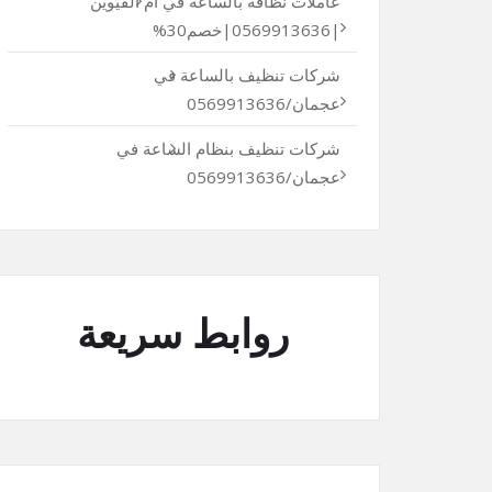
عاملات نظافة بالساعة في أم القيوين
|0569913636|خصم30%
شركات تنظيف بالساعة في
عجمان/0569913636
شركات تنظيف بنظام الساعة في
عجمان/0569913636
روابط سريعة