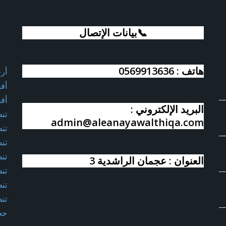
📞بيانات الإتصال
هاتف : 0569913636
أر
أف
أف
البريد الإلكتروني :
تن
admin@aleanayawalthiqa.com
تن
تن
تن
العنوان : عجمان الراشدية 3
تن
تن
تن
حج