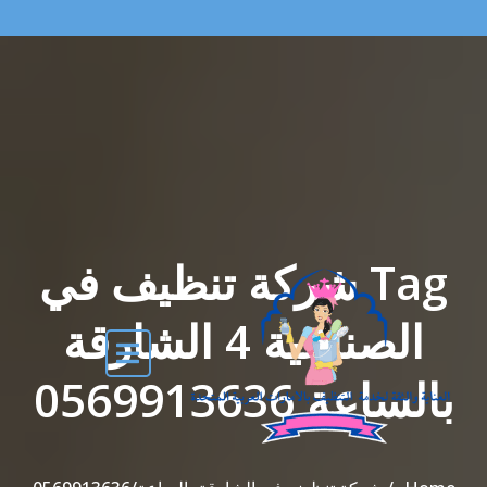
Tag شركة تنظيف في
الصناعية 4 الشارقة
بالساعة 0569913636