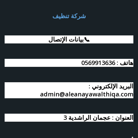
شركة تنظيف
📞بيانات الإتصال
هاتف : 0569913636
البريد الإلكتروني :
admin@aleanayawalthiqa.com
العنوان : عجمان الراشدية 3