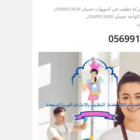
كة تنظيف في المويهات عجمان 0569913636
,
 عجمان 0569913636
,
ن