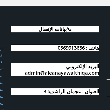
📞بيانات الإتصال
هاتف : 0569913636
أر
أف
أف
البريد الإلكتروني :
تن
admin@aleanayawalthiqa.com
تن
تن
تن
العنوان : عجمان الراشدية 3
تن
تن