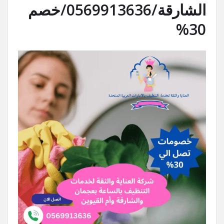
الشارقة/0569913636/خصم
30%