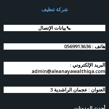
شركة تنظيف
📞بيانات الإتصال
هاتف : 0569913636
البريد الإلكتروني :
admin@aleanayawalthiqa.com
العنوان : عجمان الراشدية 3
أحدث المدونات