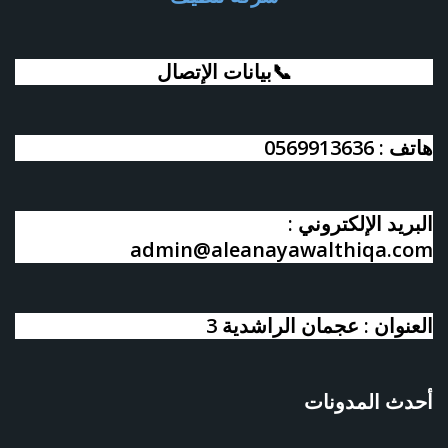
📞بيانات الإتصال
هاتف : 0569913636
البريد الإلكتروني :
admin@aleanayawalthiqa.com
العنوان : عجمان الراشدية 3
أحدث المدونات