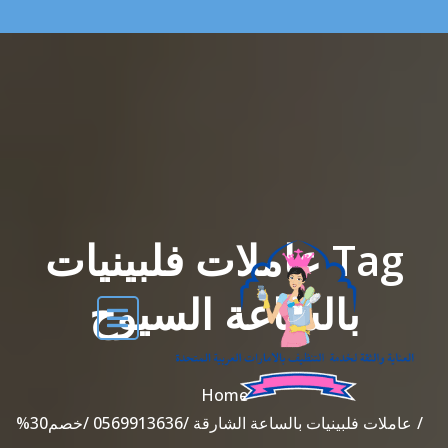
Tag عاملات فلبينيات
بالساعة السيوح
Home
عاملات فلبينيات بالساعة الشارقة /0569913636 /خصم30%