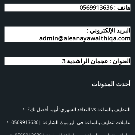
هاتف : 0569913636
البريد الإلكتروني :
admin@aleanayawalthiqa.com
العنوان : عجمان الراشدية 3
أحدث المدونات
التنظيف بالساعة vs التعاقد الشهري: أيهما أفضل لك؟
عاملات تنظيف بالساعة في اليرموك الشارقة |0569913636