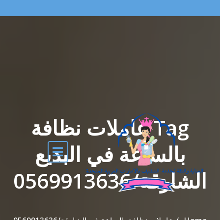
Tag عاملات نظافة
بالساعة في البديع
الشارقة/0569913636