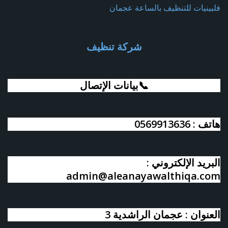
فلبينيات للتنظيف بالساعة عجمان
شركة تنظيف
📞بيانات الإتصال
هاتف : 0569913636
البريد الإلكتروني :
admin@aleanayawalthiqa.com
العنوان : عجمان الراشدية 3