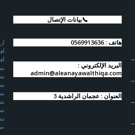
📞بيانات الإتصال
هاتف : 0569913636
أر
أف
أف
البريد الإلكتروني :
تن
admin@aleanayawalthiqa.com
تن
تن
تن
العنوان : عجمان الراشدية 3
تن
تن
تن
حج