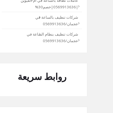
عاملات نظافة بالساعة في أم القيوين
|0569913636|خصم30%
شركات تنظيف بالساعة في
عجمان/0569913636
شركات تنظيف بنظام الساعة في
عجمان/0569913636
روابط سريعة