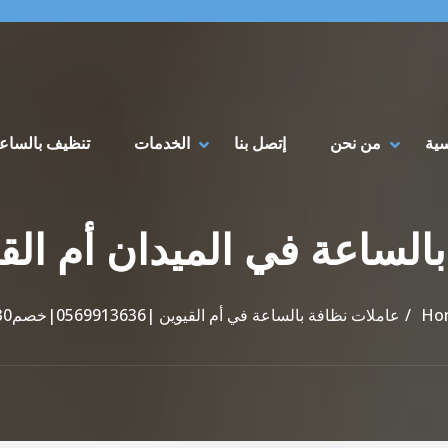
سية
من نحن
إتصل بنا
الخدمات
تنظيف بالساع
Ho
عاملات نظافة بالساعة في أم القيوين |0569913636|خصم30%