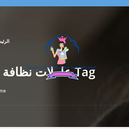
الرئي
Tag عاملات نظافة بالساعة في الميدان أم القيوين 0569913636
me