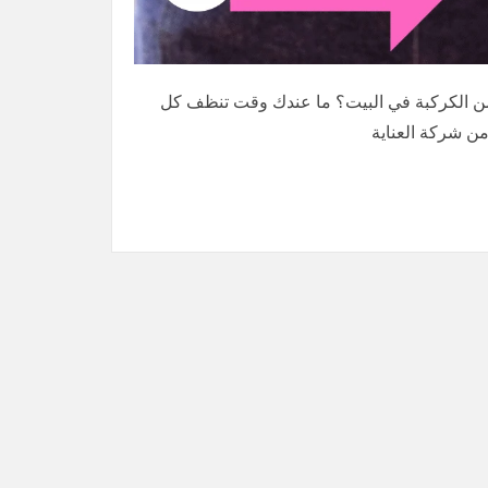
بالساعة في أم القيوين 0569913636 تعبت من الكركبة في البيت؟ ما عندك وقت تنظف كل
من شركة العناية