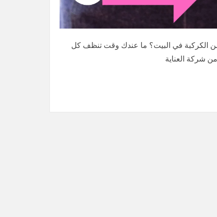
بالساعة في أم القيوين 0569913636 تعبت من الكركبة في البيت؟ ما عندك وقت تنظف كل
من شركة العناية