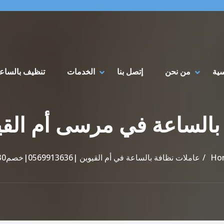
سية
من نحن
إتصل بنا
الخدمات
تنظيف بالساع
Ho
عاملات نظافة بالساعة في أم القيوين |0569913636|خصم30%