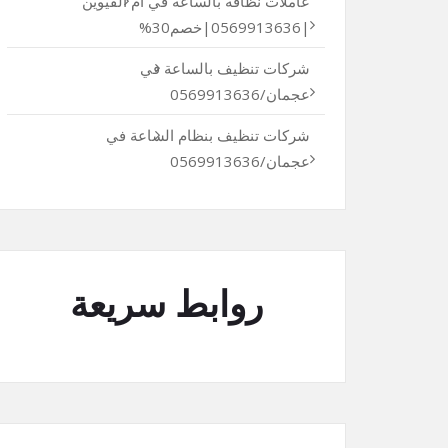
عاملات نظافة بالساعة في أم القيوين
|0569913636|خصم30%
شركات تنظيف بالساعة في
عجمان/0569913636
شركات تنظيف بنظام الساعة في
عجمان/0569913636
روابط سريعة