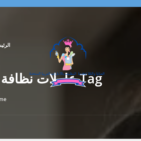
الرئي
Tag عاملات نظافة بالساعة في مرسى أم القيوين 0569913636
me