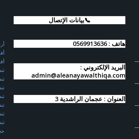
📞بيانات الإتصال
هاتف : 0569913636
أر
أف
أف
البريد الإلكتروني :
تن
admin@aleanayawalthiqa.com
تن
تن
تن
العنوان : عجمان الراشدية 3
تن
تن
تن
حج