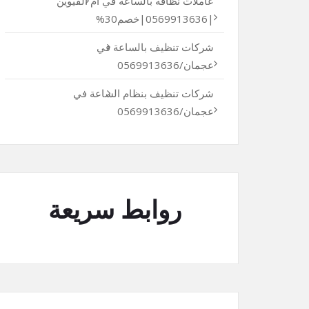
عاملات نظافة بالساعة في أم القيوين
|0569913636|خصم30%
شركات تنظيف بالساعة في
عجمان/0569913636
شركات تنظيف بنظام الساعة في
عجمان/0569913636
روابط سريعة