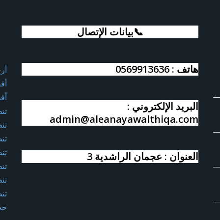
📞بيانات الإتصال
هاتف : 0569913636
أر
أف
أف
البريد الإلكتروني :
تن
admin@aleanayawalthiqa.com
تن
تن
تن
العنوان : عجمان الراشدية 3
تن
تن
تن
حج