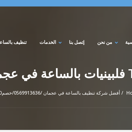
سية
من نحن
إتصل بنا
الخدمات
تنظيف بالساع
عجمان
H
أفضل شركة تنظيف بالساعة في عجمان /0569913636/خصم30%